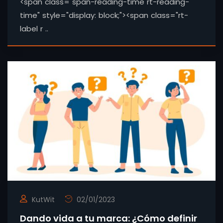
<span class="span-reading-time rt-reading-
time" style="display: block;"><span class="rt-
label r ..
KutWit
02/01/2023
Dando vida a tu marca: ¿Cómo definir