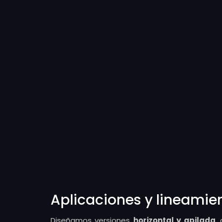
Aplicaciones y lineamie
Diseñamos versiones
horizontal y apilada
,