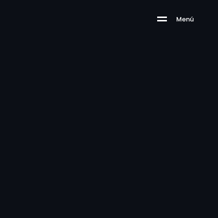
Menú
A
z