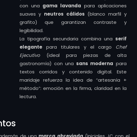
con una
gama lavanda
para aplicaciones
suaves y
neutros cálidos
(blanco marfil y
grafito) que garantizan contraste y
legibilidad.
La tipografía secundaria combina una
serif
elegante
para titulares y el cargo
Chef
Ejecutivo
(ideal para piezas de alta
gastronomía) con una
sans moderna
para
textos corridos y contenido digital. Este
maridaje refuerza la idea de “artesanía +
método”: emoción en la firma, claridad en la
lectura.
ntos
 además de una
marca abreviada
(iniciales JC con el